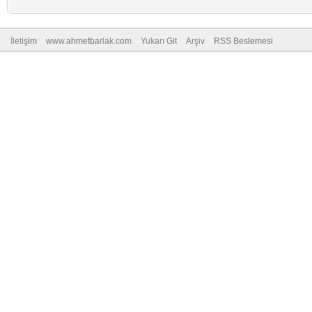
İletişim
www.ahmetbarlak.com
Yukarı Git
Arşiv
RSS Beslemesi