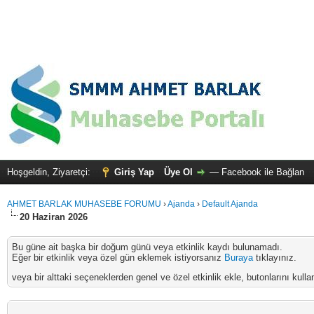
Hoşgeldin, Ziyaretçi:
Giriş Yap
Üye Ol
—
Facebook ile Bağlan
AHMET BARLAK MUHASEBE FORUMU
›
Ajanda
›
Default Ajanda
20 Haziran 2026
Bu güne ait başka bir doğum günü veya etkinlik kaydı bulunamadı.
Eğer bir etkinlik veya özel gün eklemek istiyorsanız
Buraya
tıklayınız.
veya bir alttaki seçeneklerden genel ve özel etkinlik ekle, butonlarını kullan