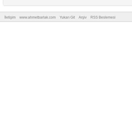
İletişim
www.ahmetbarlak.com
Yukarı Git
Arşiv
RSS Beslemesi