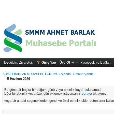
Hoşgeldin, Ziyaretçi:
Giriş Yap
Üye Ol
—
Facebook ile Bağlan
AHMET BARLAK MUHASEBE FORUMU
›
Ajanda
›
Default Ajanda
5 Haziran 2026
Bu güne ait başka bir doğum günü veya etkinlik kaydı bulunamadı.
Eğer bir etkinlik veya özel gün eklemek istiyorsanız
Buraya
tıklayınız.
veya bir alttaki seçeneklerden genel ve özel etkinlik ekle, butonlarını kullan