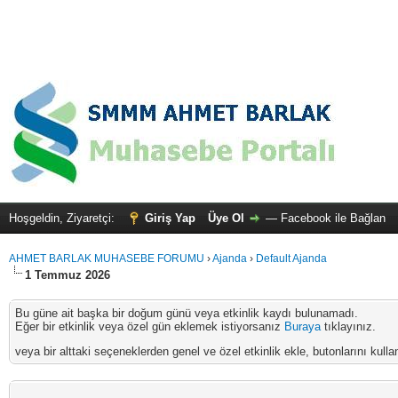
Hoşgeldin, Ziyaretçi:
Giriş Yap
Üye Ol
—
Facebook ile Bağlan
AHMET BARLAK MUHASEBE FORUMU
›
Ajanda
›
Default Ajanda
1 Temmuz 2026
Bu güne ait başka bir doğum günü veya etkinlik kaydı bulunamadı.
Eğer bir etkinlik veya özel gün eklemek istiyorsanız
Buraya
tıklayınız.
veya bir alttaki seçeneklerden genel ve özel etkinlik ekle, butonlarını kullan