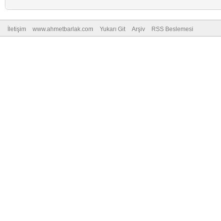
İletişim
www.ahmetbarlak.com
Yukarı Git
Arşiv
RSS Beslemesi