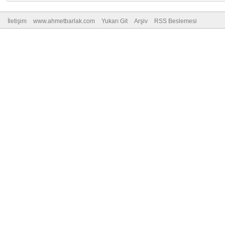
İletişim
www.ahmetbarlak.com
Yukarı Git
Arşiv
RSS Beslemesi