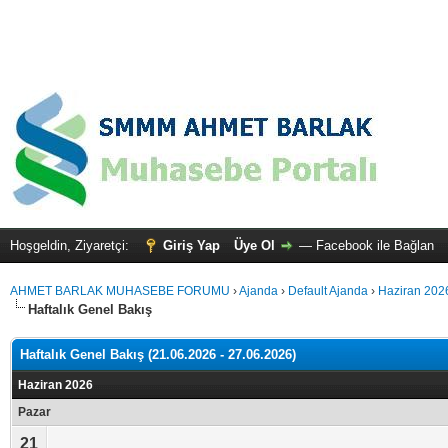
Hoşgeldin, Ziyaretçi:
Giriş Yap
Üye Ol
—
Facebook ile Bağlan
AHMET BARLAK MUHASEBE FORUMU
›
Ajanda
›
Default Ajanda
›
Haziran 202
Haftalık Genel Bakış
Haftalık Genel Bakış (21.06.2026 - 27.06.2026)
Haziran 2026
Pazar
21