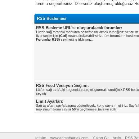
forumu seçebilirsiniz. Dilerseniz oluşturmuş olduğunuz 
RSS Beslemesi
RSS Besleme URL'si oluşturulacak forumlar:
Lütfen sağ taraftaki menüden beslemesini almak istediğiniz bir forum
özel seçim için
(Ctrl)
tuşunu kullanabilirsiniz. tüm forumların besleme
Forumlar RSS)
sekmesine tıklayınız.
RSS Feed Versiyon Seçimi:
Lütfen sağ taraftaki seçeneklerden, oluşturmak istediğiniz RSS bes
seçiniz.
Limit Ayarları:
Sağ taraftan, sayfa başına gösterilecek, konu sayısını giriniz. Sayfa
maksimum konu sayısı
50
'yi geçmemesi tavsiye edilir.
İletişim
www.ahmetbarlak.com
Yukarı Git
Arşiv
RSS Be