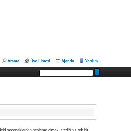
Arama
Üye Listesi
Ajanda
Yardım
deki seçeneklerden besleme almak istediğiniz tek bir