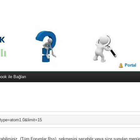
Portal
ook ile Bağlan
&type=atom1.0&limit=15
rabilirsiniz. (Tüm Forumlar Rss), sekmesini seçebilir veya size sunulan menü