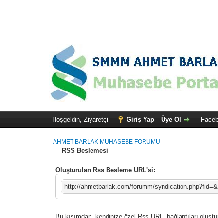
Hoşgeldin, Ziyaretçi:
Giriş Yap
Üye Ol
—
Faceb
AHMET BARLAK MUHASEBE FORUMU
RSS Beslemesi
Oluşturulan Rss Besleme URL'si:
http://ahmetbarlak.com/forumm/syndication.php?fid=
Bu kısımdan, kendinize özel Rss URL, bağlantıları oluştu