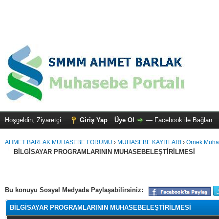
Hoşgeldin, Ziyaretçi:
Giriş Yap
Üye Ol
—
Facebook ile Bağlan
AHMET BARLAK MUHASEBE FORUMU
›
MUHASEBE KAYITLARI
›
Örnek Muhas
BİLGİSAYAR PROGRAMLARININ MUHASEBELEŞTİRİLMESİ
alama: 0
Bu konuyu Sosyal Medyada Paylaşabilirsiniz:
BİLGİSAYAR PROGRAMLARININ MUHASEBELEŞTİRİLMESİ