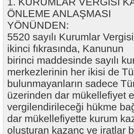
1. KURUMLAR VERGİSİ K
ÖNLEME ANLAŞMASI
YÖNÜNDEN:
5520 sayılı Kurumlar Vergi
ikinci fıkrasında, Kanunun
birinci maddesinde sayılı k
merkezlerinin her ikisi de T
bulunmayanların sadece Türki
üzerinden dar mükellefiyet 
vergilendirileceği hükme ba
dar mükellefiyette kurum ka
oluşturan kazanç ve iratlar b