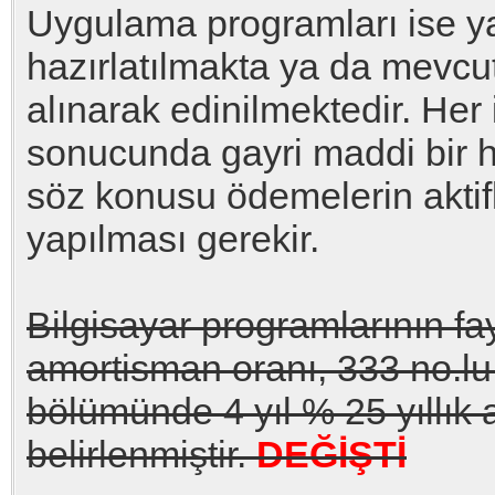
Uygulama programları ise ya 
hazırlatılmakta ya da mevcut
alınarak edinilmektedir. Her
sonucunda gayri maddi bir h
söz konusu ödemelerin aktif
yapılması gerekir.
Bilgisayar programlarının fa
amortisman oranı, 333 no.lu
bölümünde 4 yıl % 25 yıllık
belirlenmiştir.
DEĞİŞTİ