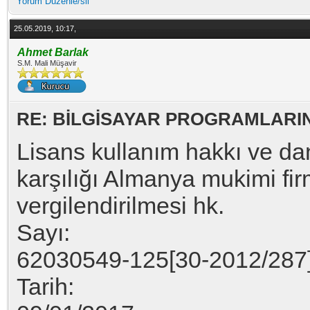
Yorum Düzenle/sil
25.05.2019, 10:17,
Ahmet Barlak
S.M. Mali Müşavir
RE: BİLGİSAYAR PROGRAMLARI
Lisans kullanım hakkı ve da
karşılığı Almanya mukimi fi
vergilendirilmesi hk.
Sayı:
62030549-125[30-2012/287
Tarih: