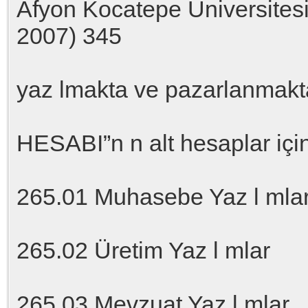
Afyon Kocatepe Üniversitesi, 
2007) 345
yaz lmakta ve pazarlanmak
HESABI”n n alt hesaplar için
265.01 Muhasebe Yaz l mla
265.02 Üretim Yaz l mlar
265.03 Mevzuat Yaz l mlar