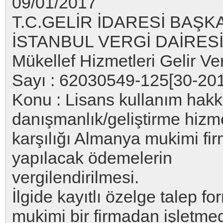
09/01/2017
T.C.GELİR İDARESİ BAŞK
İSTANBUL VERGİ DAİRES
Mükellef Hizmetleri Gelir Ve
Sayı : 62030549-125[30-20
Konu : Lisans kullanım hakk
danışmanlık/geliştirme hizm
karşılığı Almanya mukimi fi
yapılacak ödemelerin
vergilendirilmesi.
İlgide kayıtlı özelge talep 
mukimi bir firmadan işletme