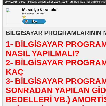
29.04.2015, 14:00,
(Bu konu en son: 25.05.2019, 10:45 Tarihinde, Saat: {2} düzenlenmiş
Muradiye Karabulut
Muhasebe Elemanı
BİLGİSAYAR PROGRAMLARININ 
1- BİLGİSAYAR PROGRA
NASIL YAPILMALI?
2- BİLGİSAYAR PROGRA
KAÇ
3- BİLGİSAYAR PROGRAM
SONRADAN YAPILAN Gİ
BEDELLERİ VB.) AMORTİS