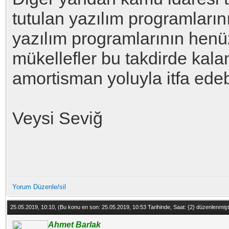
tutulan yazılım programlarını
yazılım programlarının hen
mükellefler bu takdirde kala
amortisman yoluyla itfa edeb
Veysi Seviğ
Yorum Düzenle/sil
25.05.2019, 10:10,
(Bu konu en son: 25.05.2019, 10:53 Tarihinde, Saat: {2} düzenlenmiş
Ahmet Barlak