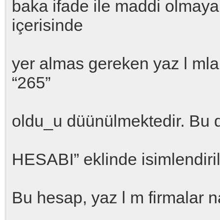
baka ifade ile maddi olmaya
içerisinde
yer almas gereken yaz l ml
“265”
oldu_u düünülmektedir. Bu
HESABI” eklinde isimlendiril
Bu hesap, yaz l m firmalar n