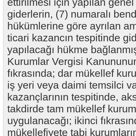
ettirilmesi için yapılan genel
giderlerin, (7) numaralı be
hükümlerine göre ayrılan am
ticari kazancın tespitinde gi
yapılacağı hükme bağlanmışt
Kurumlar Vergisi Kanununun
fıkrasında; dar mükellef kur
iş yeri veya daimi temsilci va
kazançlarının tespitinde, aksi
takdirde tam mükellef kuruml
uygulanacağı; ikinci fıkrası
mükellefiyete tabi kurumların