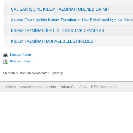
ÇALIŞAN İŞÇİYE KIDEM TAZMİNATI ÖDENEBİLİR Mİ?
Askere Giden İşçinin Kıdem Tazminatını Hak Edebilmesi İçin Ne Kadar
KIDEM TAZMİNATİ İLE İLGİLİ SORU VE CEVAPLAR
KIDEM TAZMİNATI MUHASEBELEŞTİRİLMESİ
Konuyu Yazdır
Konuyu Takip Et
Şu anda bu konuyu okuyanlar: 1 Ziyaretçi
İletişim
www.ahmetbarlak.com
Yukarı Git
Arşiv
RSS Beslemesi