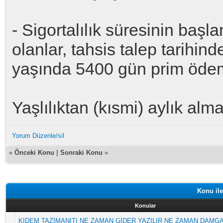
- Sigortalılık süresinin baş
olanlar, tahsis talep tarihi
yaşında 5400 gün prim ödem
Yaşlılıktan (kısmi) aylık alm
Yorum Düzenle/sil
«
Önceki Konu
|
Sonraki Konu
»
Konu ile
Konular
KIDEM TAZİMANITI NE ZAMAN GİDER YAZILIR NE ZAMAN DAMGA